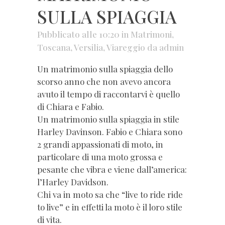
SULLA SPIAGGIA
Pubblicato alle 10:20
in
Matrimoni
,
Toscana
,
Versilia
,
Viareggio
da
admin
Un matrimonio sulla spiaggia dello
scorso anno che non avevo ancora
avuto il tempo di raccontarvi è quello
di Chiara e Fabio.
Un matrimonio sulla spiaggia in stile
Harley Davinson. Fabio e Chiara sono
2 grandi appassionati di moto, in
particolare di una moto grossa e
pesante che vibra e viene dall’america:
l’Harley Davidson.
Chi va in moto sa che “live to ride ride
to live” e in effetti la moto è il loro stile
di vita.