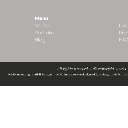
Menu
Abo
Studio
Loc
Portfolio
Pre
Blog
FA
All rights reserved – © copyright 2026 
“Relativamente agli aiuti di Stato, aiuti de Minimis, a sovvenzioni,sussidi, vantaggi, contributi o a