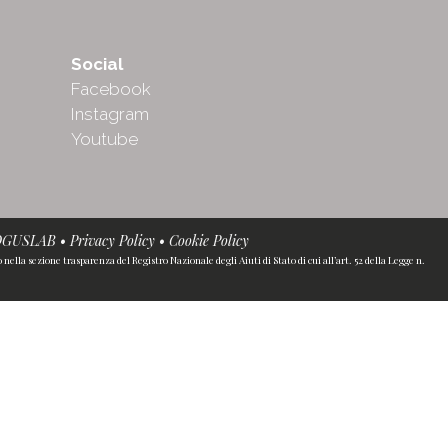
Social
Facebook
Instagram
Youtube
OGUSLAB
•
Privacy Policy
•
Cookie Policy
ella sezione trasparenza del Registro Nazionale degli Aiuti di Stato di cui all’art. 52 della Legge n.