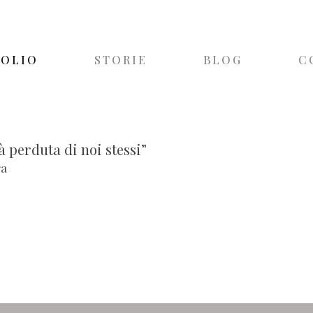
FOLIO
STORIE
BLOG
C
à perduta di noi stessi”
ra