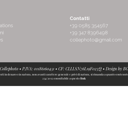
ut
Contatti
ations
+39 0585 354567
mi
+39 347 8396498
Qs
collephoto@gmail.com
• Collephoto • P.IVA: 01186160451 • CF: CLLLSN76L19F023Q • Design by
B
iuti in denaro o in natura, non avanti carattere generale e privi di natura, si rimanda a quanto contenuto n
234/2012 consultabile a questo
link