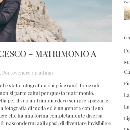
C
Fo
CESCO – MATRIMONIO A
Ma
Ci
,
Portovenere
da
admin
Fi
el è stata fotografata dai più grandi fotografi
 non si parte calmi per questo matrimonio.
La
lla per il suo matrimonio devo sempre spiegarle
La
e la fotografia di moda ed è un genere con il suo
ortage che ha una forma completamente diversa.
Li
di nascondermi agli sposi, di diventare invisibile e
Li