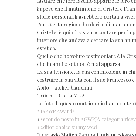
lasciare che loro lascino apparire le loro e
Sapevo che il matrimonio di Cristel e Fra
storie personali li avrebbero portati a vi
Per questa ragione ho deciso di mantenerm
Cristel si è quindi vista raccontare per la
interiore che andava a cercare la sua ani
estetica.
Quello che ho voluto testimoniare è la Cris
che in anni e set non è mai apparsa.
La sua tensione, la sua commozione in chiesa
costruire la sua vita con il suo Francesco e
Abito – atelier bianchini
Trucco – Giada MUA
Le foto di questo matrimonio hanno ottenu
2 ISPWP Awards
1
secondo posto in AGWPJA categoria rice
1 editor choice su my wed
Ringrazio Matteo Zannoni, mia preziosa sp