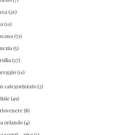
cca
(26)
sa
(11)
scana
(71)
nezia
(5)
rsilia
(27)
areggio
(11)
n categorizzato
(2)
tizie
(49)
rtovenere
(8)
lla orlando
(4)
la scorzi – pisa
(1)