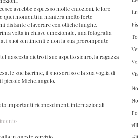
mozioni.
ncesco avrebbe espresso molte emozioni, le loro
Lu
vere quei momenti in maniera molto forte.
Pi
i distante e lavorare con ottiche lunghe.
 prima volta in chiave emozionale, una fotografia
To
ma, i suoi sentimenti e non la sua prorompente
Ve
tel nascosta dietro il suo aspetto sicuro, la ragazza
Ve
, le sue lacrime, il suo sorriso e la sua voglia di
Vi
 il piccolo Michelangelo.
No
No
to importanti riconoscimenti internazionali:
Po
vimento
vi
alla in questo servizio
vil