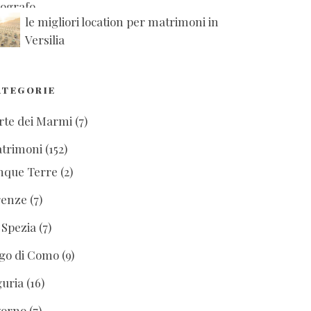
le migliori location per matrimoni in
Versilia
ATEGORIE
rte dei Marmi
(7)
trimoni
(152)
nque Terre
(2)
renze
(7)
 Spezia
(7)
go di Como
(9)
guria
(16)
vorno
(7)