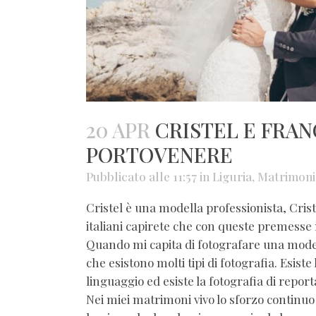
20 APR
CRISTEL E FRAN
PORTOVENERE
Pubblicato alle 11:57
in
Liguria
,
Matrimoni
Cristel è una modella professionista, Crist
italiani capirete che con queste premesse
Quando mi capita di fotografare una mode
che esistono molti tipi di fotografia. Esist
linguaggio ed esiste la fotografia di rep
Nei miei matrimoni vivo lo sforzo continuo 