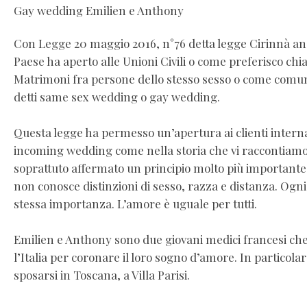
Gay wedding Emilien e Anthony
Con Legge 20 maggio 2016, n°76 detta legge Cirinnà anc
Paese ha aperto alle Unioni Civili o come preferisco chia
Matrimoni fra persone dello stesso sesso o come com
detti same sex wedding o gay wedding.
Questa legge ha permesso un’apertura ai clienti interna
incoming wedding come nella storia che vi raccontiamo
soprattuto affermato un principio molto più importante
non conosce distinzioni di sesso, razza e distanza. Ogn
stessa importanza. L’amore è uguale per tutti.
Emilien e Anthony sono due giovani medici francesi ch
l’Italia per coronare il loro sogno d’amore. In particola
sposarsi in Toscana, a Villa Parisi.