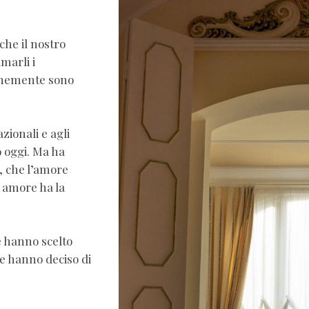
he il nostro
marli i
unemente sono
zionali e agli
 oggi. Ma ha
, che l’amore
i amore ha la
e hanno scelto
re hanno deciso di