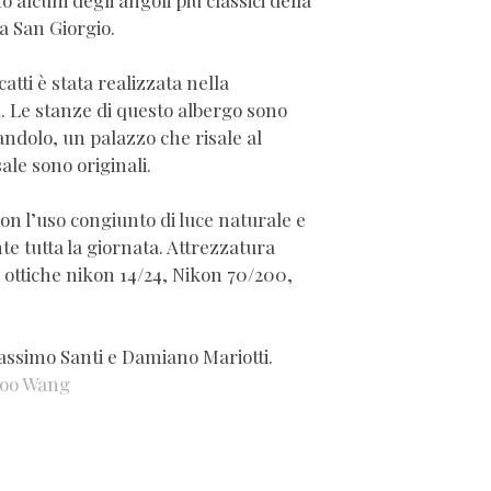
o alcuni degli angoli più classici della
 a San Giorgio.
atti è stata realizzata nella
i
. Le stanze di questo albergo sono
andolo, un palazzo che risale al
ale sono originali.
con l’uso congiunto di luce naturale e
te tutta la giornata. Attrezzatura
ottiche nikon 14/24, Nikon 70/200,
Massimo Santi e Damiano Mariotti.
oo Wang