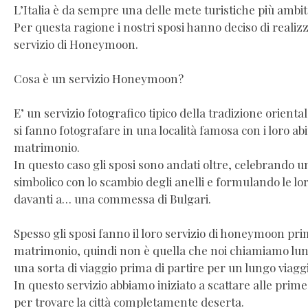
L’Italia è da sempre una delle mete turistiche più ambite
Per questa ragione i nostri sposi hanno deciso di realizza
servizio di Honeymoon.
Cosa è un servizio Honeymoon?
E’ un servizio fotografico tipico della tradizione orientale
si fanno fotografare in una località famosa con i loro abi
matrimonio.
In questo caso gli sposi sono andati oltre, celebrando un
simbolico con lo scambio degli anelli e formulando le l
davanti a… una commessa di Bulgari.
Spesso gli sposi fanno il loro servizio di honeymoon pri
matrimonio, quindi non è quella che noi chiamiamo lun
una sorta di viaggio prima di partire per un lungo viagg
In questo servizio abbiamo iniziato a scattare alle prime 
per trovare la città completamente deserta.