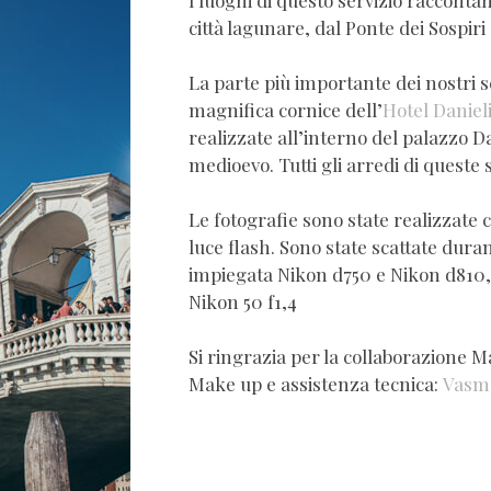
I luoghi di questo servizio raccontan
città lagunare, dal Ponte dei Sospiri
La parte più importante dei nostri sc
magnifica cornice dell’
Hotel Daniel
realizzate all’interno del palazzo D
medioevo. Tutti gli arredi di queste s
Le fotografie sono state realizzate 
luce flash. Sono state scattate duran
impiegata Nikon d750 e Nikon d810, 
Nikon 50 f1,4
Si ringrazia per la collaborazione 
Make up e assistenza tecnica:
Vasm