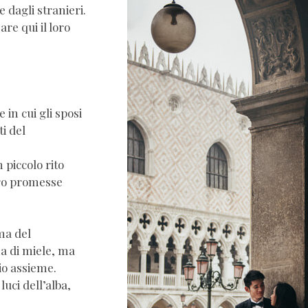
 dagli stranieri.
re qui il loro
 in cui gli sposi
ti del
 piccolo rito
oro promesse
ma del
a di miele, ma
io assieme.
luci dell’alba,