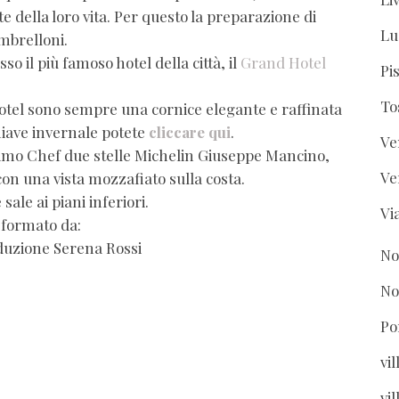
e della loro vita. Per questo la preparazione di
Lu
ombrelloni.
o il più famoso hotel della città, il
Grand Hotel
Pi
To
hotel sono sempre una cornice elegante e raffinata
hiave invernale potete
cliccare qui
.
Ve
ttimo Chef due stelle Michelin Giuseppe Mancino,
Ve
 con una vista mozzafiato sulla costa.
sale ai piani inferiori.
Vi
è formato da:
duzione Serena Rossi
No
No
Po
vi
vil