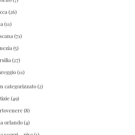
cca
(26)
sa
(11)
scana
(71)
nezia
(5)
rsilia
(27)
areggio
(11)
n categorizzato
(2)
tizie
(49)
rtovenere
(8)
lla orlando
(4)
la scorzi – pisa
(1)