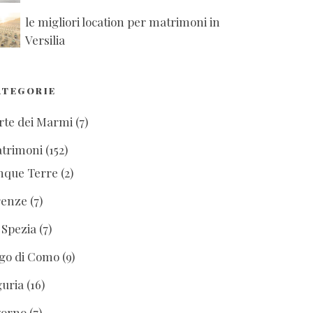
le migliori location per matrimoni in
Versilia
ATEGORIE
rte dei Marmi
(7)
trimoni
(152)
nque Terre
(2)
renze
(7)
 Spezia
(7)
go di Como
(9)
guria
(16)
vorno
(7)