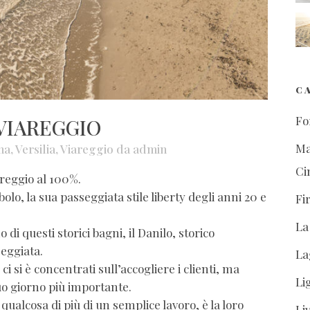
C
Fo
VIAREGGIO
Ma
na
,
Versilia
,
Viareggio
da
admin
Ci
reggio al 100%.
olo, la sua passeggiata stile liberty degli anni 20 e
Fi
La
di questi storici bagni, il Danilo, storico
eggiata.
La
i si è concentrati sull’accogliere i clienti, ma
Li
suo giorno più importante.
qualcosa di più di un semplice lavoro, è la loro
Li