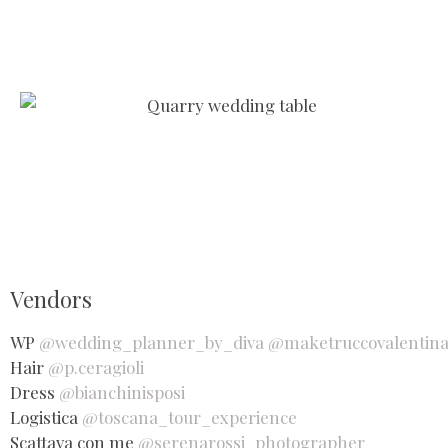
Vendors
WP
@wedding_planner_by_diva
@maketruccovalentin
Hair
@p.ceragioli
Dress
@bianchinisposi
Logistica
@toscana_tour_experience
Scattava con me
@serenarossi_photographer