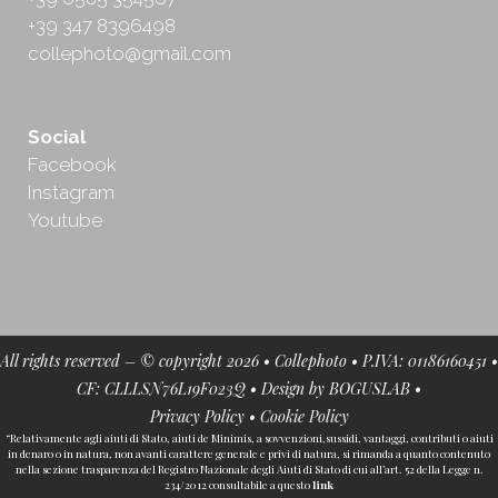
+39 347 8396498
collephoto@gmail.com
Social
Facebook
Instagram
Youtube
All rights reserved – © copyright 2026 • Collephoto • P.IVA: 01186160451 •
CF: CLLLSN76L19F023Q • Design by
BOGUSLAB
•
Privacy Policy
•
Cookie Policy
“Relativamente agli aiuti di Stato, aiuti de Minimis, a sovvenzioni,sussidi, vantaggi, contributi o aiuti
in denaro o in natura, non avanti carattere generale e privi di natura, si rimanda a quanto contenuto
nella sezione trasparenza del Registro Nazionale degli Aiuti di Stato di cui all’art. 52 della Legge n.
234/2012 consultabile a questo
link