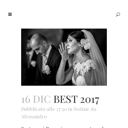
16 DIC
BEST 2017
Pubblicato alle 17:30
in
Notizie
da
Alessandro