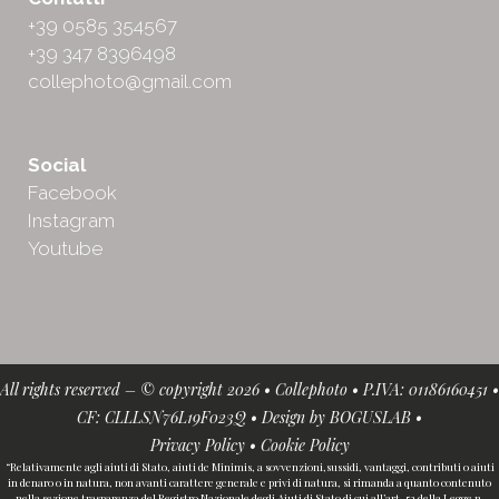
+39 0585 354567
+39 347 8396498
collephoto@gmail.com
Social
Facebook
Instagram
Youtube
All rights reserved – © copyright 2026 • Collephoto • P.IVA: 01186160451 •
CF: CLLLSN76L19F023Q • Design by
BOGUSLAB
•
Privacy Policy
•
Cookie Policy
“Relativamente agli aiuti di Stato, aiuti de Minimis, a sovvenzioni,sussidi, vantaggi, contributi o aiuti
in denaro o in natura, non avanti carattere generale e privi di natura, si rimanda a quanto contenuto
nella sezione trasparenza del Registro Nazionale degli Aiuti di Stato di cui all’art. 52 della Legge n.