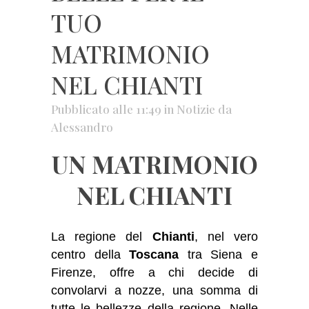
TUO
MATRIMONIO
NEL CHIANTI
Pubblicato alle 11:49
in
Notizie
da
Alessandro
UN MATRIMONIO
NEL CHIANTI
La regione del
Chianti
, nel vero
centro della
Toscana
tra Siena e
Firenze, offre a chi decide di
convolarvi a nozze, una somma di
tutte le bellezze della regione. Nelle