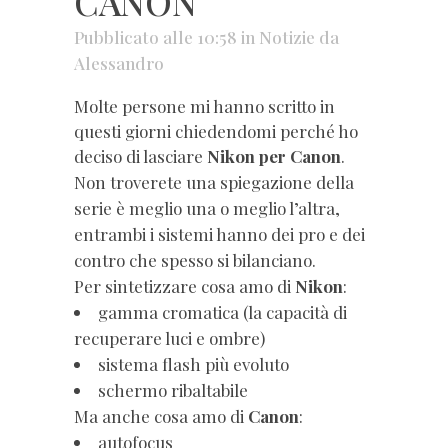
CANON
Pubblicato alle 10:58
in
Notizie
da
Alessandro
Molte persone mi hanno scritto in
questi giorni chiedendomi perché ho
deciso di lasciare
Nikon per Canon
.
Non troverete una spiegazione della
serie è meglio una o meglio l’altra,
entrambi i sistemi hanno dei pro e dei
contro che spesso si bilanciano.
Per sintetizzare cosa amo di
Nikon
:
gamma cromatica (la capacità di
recuperare luci e ombre)
sistema flash più evoluto
schermo ribaltabile
Ma anche cosa amo di
Canon
:
autofocus