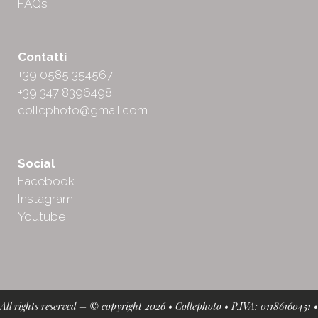
FAQs
Contatti
+39 0585 354567
+39 347 8396498
collephoto@gmail.com
Social
Facebook
Instagram
Youtube
All rights reserved – © copyright 2026 • Collephoto • P.IVA: 01186160451 •