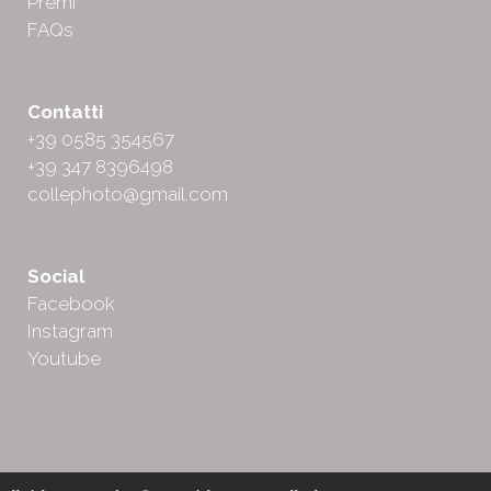
Premi
FAQs
Contatti
+39 0585 354567
+39 347 8396498
collephoto@gmail.com
Social
Facebook
Instagram
Youtube