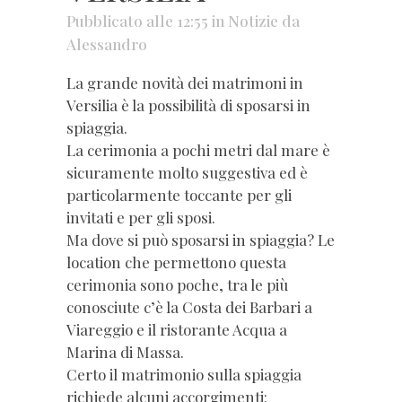
Pubblicato alle 12:55
in
Notizie
da
Alessandro
La grande novità dei matrimoni in
Versilia è la possibilità di sposarsi in
spiaggia.
La cerimonia a pochi metri dal mare è
sicuramente molto suggestiva ed è
particolarmente toccante per gli
invitati e per gli sposi.
Ma dove si può sposarsi in spiaggia? Le
location che permettono questa
cerimonia sono poche, tra le più
conosciute c’è la Costa dei Barbari a
Viareggio e il ristorante Acqua a
Marina di Massa.
Certo il matrimonio sulla spiaggia
richiede alcuni accorgimenti: