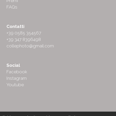
Premi
FAQs
Contatti
+39 0585 354567
+39 347 8396498
collephoto@gmail.com
Social
Facebook
Instagram
Youtube