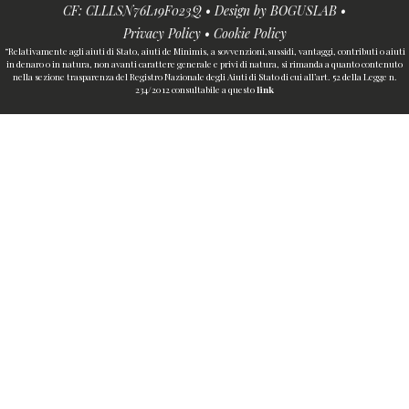
CF: CLLLSN76L19F023Q • Design by
BOGUSLAB
•
Privacy Policy
•
Cookie Policy
“Relativamente agli aiuti di Stato, aiuti de Minimis, a sovvenzioni,sussidi, vantaggi, contributi o aiuti
in denaro o in natura, non avanti carattere generale e privi di natura, si rimanda a quanto contenuto
nella sezione trasparenza del Registro Nazionale degli Aiuti di Stato di cui all’art. 52 della Legge n.
234/2012 consultabile a questo
link