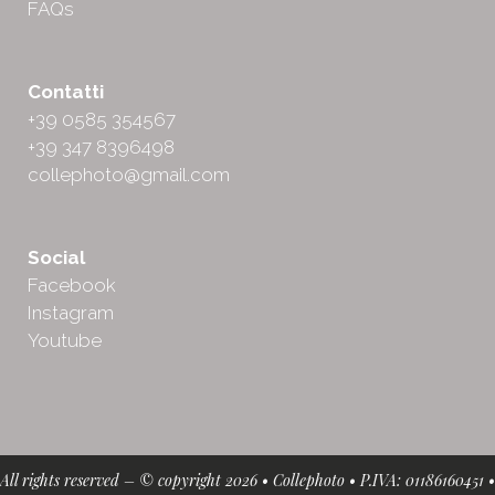
FAQs
Contatti
+39 0585 354567
+39 347 8396498
collephoto@gmail.com
Social
Facebook
Instagram
Youtube
All rights reserved – © copyright 2026 • Collephoto • P.IVA: 01186160451 •