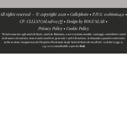
All rights reserved – © copyright 2026 • Collephoto • P.IVA: 01186160451 •
CF: CLLLSN76L19F023Q • Design by
BOGUSLAB
•
Privacy Policy
•
Cookie Policy
“Relativamente agli aiuti di Stato, aiuti de Minimis, a sovvenzioni,sussidi, vantaggi, contributi o aiuti
in denaro o in natura, non avanti carattere generale e privi di natura, si rimanda a quanto contenuto
nella sezione trasparenza del Registro Nazionale degli Aiuti di Stato di cui all’art. 52 della Legge n.
234/2012 consultabile a questo
link