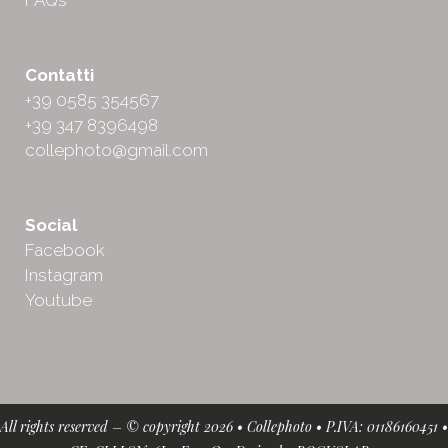
FAQs
Contatti
+39 0585 354567
+39 347 8396498
collephoto@gmail.com
Social
Facebook
Instagram
Youtube
All rights reserved – © copyright 2026 • Collephoto • P.IVA: 01186160451 •