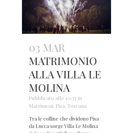
03 MAR
MATRIMONIO
ALLA VILLA LE
MOLINA
Pubblicato alle 10:37
in
Matrimoni
,
Pisa
,
Toscana
Tra le colline che dividono Pisa
da Lucca sorge Villa Le Molina