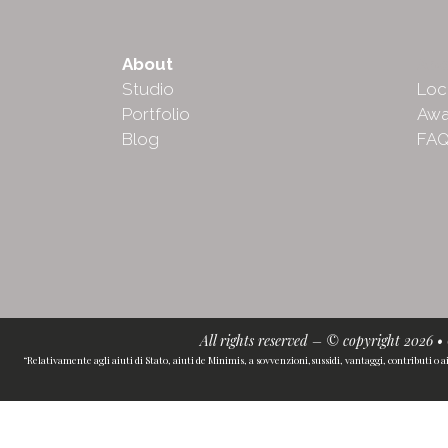
About
Abo
Studio
Loc
Portfolio
Awa
Blog
FA
All rights reserved – © copyright 2026 
“Relativamente agli aiuti di Stato, aiuti de Minimis, a sovvenzioni,sussidi, vantaggi, contributi o a