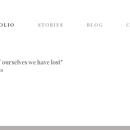
OLIO
STORIES
BLOG
f ourselves we have lost”
ra