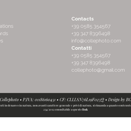
ut
Contacts
ations
+39 0585 354567
rds
+39 347 8396498
Qs
info@collephoto.com
Contatti
+39 0585 354567
+39 347 8396498
collephoto@gmail.com
• Collephoto • P.IVA: 01186160451 • CF: CLLLSN76L19F023Q • Design by
B
iuti in denaro o in natura, non avanti carattere generale e privi di natura, si rimanda a quanto contenuto n
234/2012 consultabile a questo
link