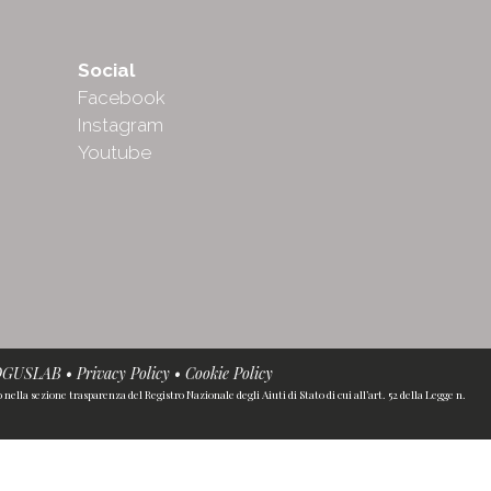
Social
Facebook
Instagram
Youtube
OGUSLAB
•
Privacy Policy
•
Cookie Policy
ella sezione trasparenza del Registro Nazionale degli Aiuti di Stato di cui all’art. 52 della Legge n.