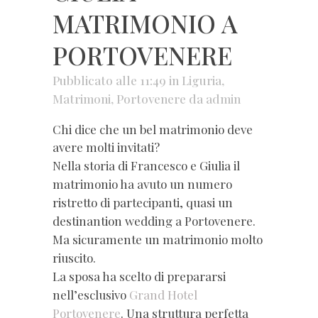
MATRIMONIO A
PORTOVENERE
Pubblicato alle 11:49
in
Liguria
,
Matrimoni
,
Portovenere
da
admin
Chi dice che un bel matrimonio deve
avere molti invitati?
Nella storia di Francesco e Giulia il
matrimonio ha avuto un numero
ristretto di partecipanti, quasi un
destinantion wedding a Portovenere.
Ma sicuramente un matrimonio molto
riuscito.
La sposa ha scelto di prepararsi
nell’esclusivo
Grand Hotel
Portovenere
. Una struttura perfetta