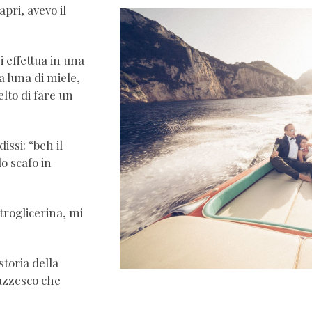
ri, avevo il
 effettua in una
a luna di miele,
lto di fare un
issi: “beh il
o scafo in
troglicerina, mi
toria della
pazzesco che