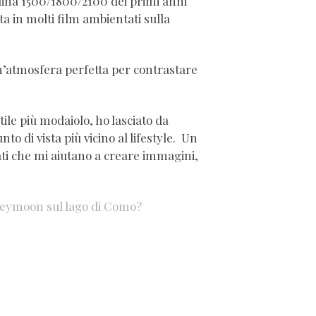
lina 1500/1800/2100 dei primi anni
ata in molti film ambientati sulla
n’atmosfera perfetta per contrastare
tile più modaiolo, ho lasciato da
to di vista più vicino al lifestyle. Un
ti che mi aiutano a creare immagini,
eymoon sul lago di Como?