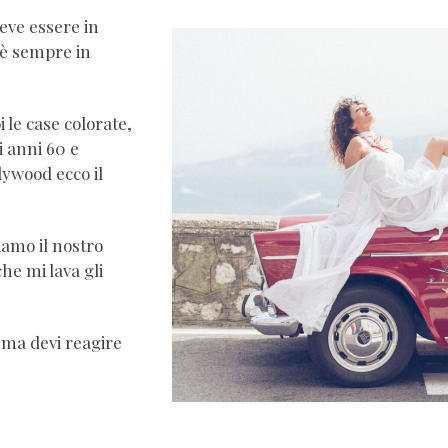
eve essere in
 è sempre in
 le case colorate,
i anni 60 e
ywood ecco il
iamo il nostro
he mi lava gli
, ma devi reagire