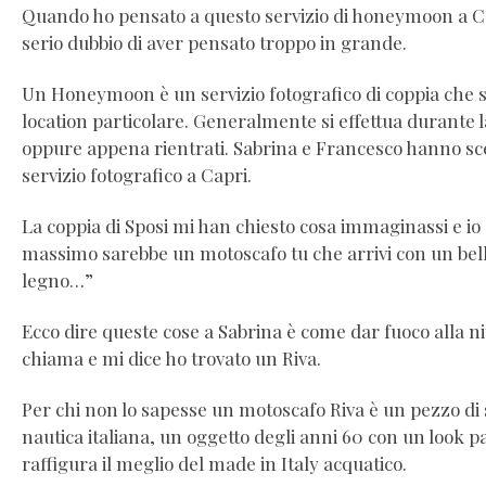
Quando ho pensato a questo servizio di honeymoon a Cap
serio dubbio di aver pensato troppo in grande.
Un Honeymoon è un servizio fotografico di coppia che si
location particolare. Generalmente si effettua durante l
oppure appena rientrati. Sabrina e Francesco hanno sce
servizio fotografico a Capri.
La coppia di Sposi mi han chiesto cosa immaginassi e io d
massimo sarebbe un motoscafo tu che arrivi con un bell
legno…”
Ecco dire queste cose a Sabrina è come dar fuoco alla ni
chiama e mi dice ho trovato un Riva.
Per chi non lo sapesse un motoscafo Riva è un pezzo di s
nautica italiana, un oggetto degli anni 60 con un look 
raffigura il meglio del made in Italy acquatico.