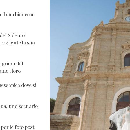
 il suo bianco a
del Salento.
cogliente la sua
i prima del
ano i loro
Messapica dove si
 sua, uno scenario
per le foto post