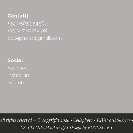
Contatti
+39 0585 354567
+39 347 8396498
collephoto@gmail.com
Social
Facebook
Instagram
Youtube
All rights reserved – © copyright 2026 • Collephoto • P.IVA: 01186160451 •
CF: CLLLSN76L19F023Q • Design by
BOGUSLAB
•