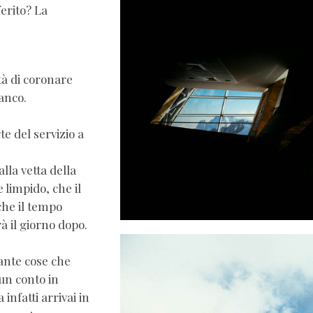
ferito? La
tà di coronare
anco.
e del servizio a
lla vetta della
limpido, che il
 che il tempo
 il giorno dopo.
tante cose che
un conto in
nfatti arrivai in