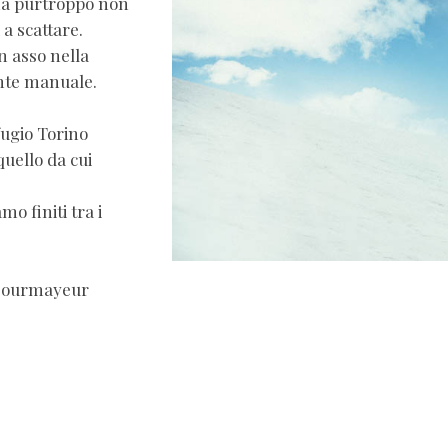
 ma purtroppo non
 a scattare.
n asso nella
ente manuale.
fugio Torino
uello da cui
o finiti tra i
a Courmayeur