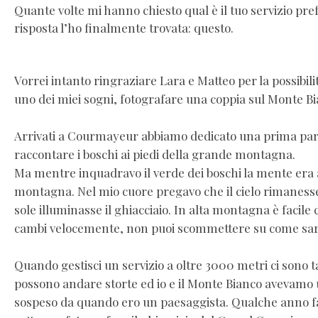
Quante volte mi hanno chiesto qual è il tuo servizio pre
risposta l’ho finalmente trovata: questo.
Vorrei intanto ringraziare Lara e Matteo per la possibili
uno dei miei sogni, fotografare una coppia sul Monte Bi
Arrivati a Courmayeur abbiamo dedicato una prima part
raccontare i boschi ai piedi della grande montagna.
Ma mentre inquadravo il verde dei boschi la mente era a
montagna. Nel mio cuore pregavo che il cielo rimanesse 
sole illuminasse il ghiacciaio. In alta montagna è facile
cambi velocemente, non puoi scommettere su come sarà
Quando gestisci un servizio a oltre 3000 metri ci sono 
possono andare storte ed io e il Monte Bianco avevamo 
sospeso da quando ero un paesaggista. Qualche anno fa i