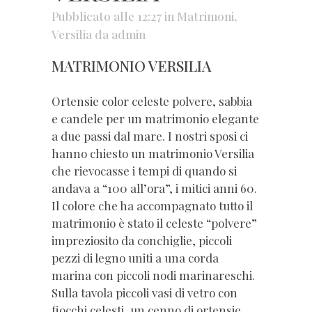
Pubblicato alle 12:27
in
Matrimoni
,
Versilia
da
admin
MATRIMONIO VERSILIA
Ortensie color celeste polvere, sabbia
e candele per un matrimonio elegante
a due passi dal mare. I nostri sposi ci
hanno chiesto un matrimonio Versilia
che rievocasse i tempi di quando si
andava a “100 all’ora”, i mitici anni 60.
Il colore che ha accompagnato tutto il
matrimonio è stato il celeste “polvere”
impreziosito da conchiglie, piccoli
pezzi di legno uniti a una corda
marina con piccoli nodi marinareschi.
Sulla tavola piccoli vasi di vetro con
fiocchi celesti, un cenno di ortensie