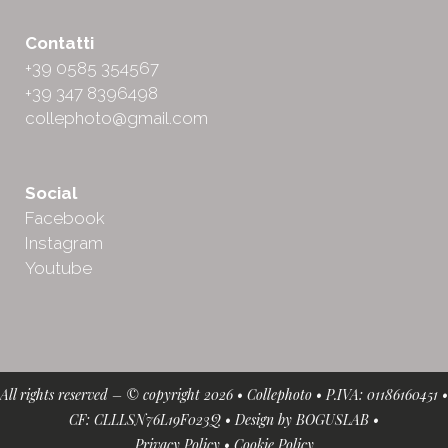
Contatti
+39 0585 354567
+39 347 8396498
collephoto@gmail.com
Social
Facebook
Instagram
Youtube
All rights reserved – © copyright 2026 • Collephoto • P.IVA: 01186160451 •
CF: CLLLSN76L19F023Q • Design by
BOGUSLAB
•
Privacy Policy
•
Cookie Policy