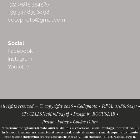
+39 0585 354567
+39 347 8396498
collephoto@gmail.com
Social
Facebook
Instagram
Youtube
All rights reserved – © copyright 2026 • Collephoto • P.IVA: 01186160451 •
CF: CLLLSN76L19F023Q • Design by
BOGUSLAB
•
Privacy Policy
•
Cookie Policy
“Relativamente agli aiuti di Stato, aiuti de Minimis, a sovvenzioni,sussidi, vantaggi, contributi o aiuti
in denaro o in natura, non avanti carattere generale e privi di natura, si rimanda a quanto contenuto
nella sezione trasparenza del Registro Nazionale degli Aiuti di Stato di cui all’art. 52 della Legge n.