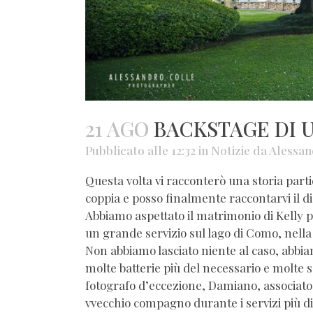
21 AGO
BACKSTAGE DI 
Pubblicato alle 12:32
in
Notizie
da
Alessan
Questa volta vi racconterò una storia parti
coppia e posso finalmente raccontarvi il di
Abbiamo aspettato il matrimonio di Kelly 
un grande servizio sul lago di Como, nella b
Non abbiamo lasciato niente al caso, abbi
molte batterie più del necessario e molte s
fotografo d’eccezione, Damiano, associato
vvecchio compagno durante i servizi più diff