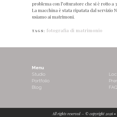
problema con l’otturatore che si è rotto a 3
La macchina è stata ripatata dal servizio 
usiamo ai matrimoni.
fotografia di matrimonio
TAGS:
Menu
Abo
Studio
Loc
Portfolio
Pre
Blog
FA
All rights reserved – © copyright 2026 