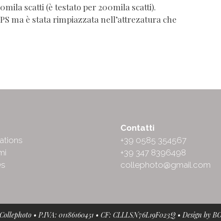
0mila scatti (è testato per 200mila scatti).
NPS ma è stata rimpiazzata nell’attrezatura che
ut
Contatti
ations
+39 0585 354567
mi
+39 347 8396498
Qs
collephoto@gmail.com
• Collephoto • P.IVA: 01186160451 • CF: CLLLSN76L19F023Q • Design by
B