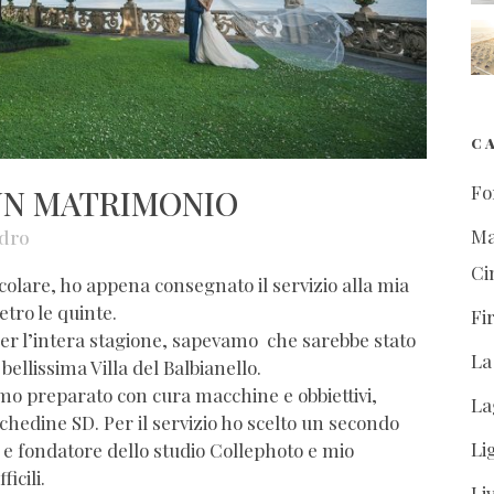
C
Fo
UN MATRIMONIO
Ma
dro
Ci
colare, ho appena consegnato il servizio alla mia
etro le quinte.
Fi
per l’intera stagione, sapevamo che sarebbe stato
La
ellissima Villa del Balbianello.
amo preparato con cura macchine e obbiettivi,
La
chedine SD. Per il servizio ho scelto un secondo
Li
 e fondatore dello studio Collephoto e mio
icili.
Li