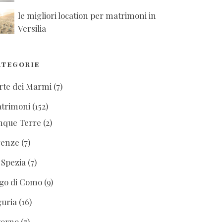
le migliori location per matrimoni in
Versilia
ATEGORIE
rte dei Marmi
(7)
trimoni
(152)
nque Terre
(2)
renze
(7)
 Spezia
(7)
go di Como
(9)
guria
(16)
vorno
(7)