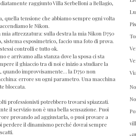
iatamente raggiunto Villa Serbelloni a Bellagio,
Lu
ta, quella tensione che abbiamo sempre ogni volta
Pi
 accendiamo le Nikon.
 mia attrezzatura: sulla destra la mia Nikon D750
To
, sistema esposimetrico, faccio una foto di prova.
Ve
stessi controlli e tutto ok.
mo e arrivamo alla stanza dove la sposa ci sta
Ve
ere il ghiaccio tra di noi e inizio a studiare la
le, quando improvvisamente… la D750 non
Vi
acchina: errore su ogni parametro. Una macchina
e bloccata.
No
No
ti professionisti potrebbero trovarsi spiazzati.
e il servizio non è una bella sensazione. Puoi
Po
ore provando ad aggiustarla, o puoi provare a
vi
i perdere il dinamismo perché dovrai sempre
catti.
vil