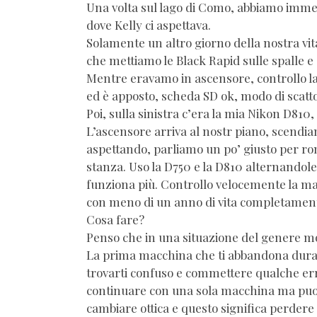
Una volta sul lago di Como, abbiamo immed
dove Kelly ci aspettava.
Solamente un altro giorno della nostra vi
che mettiamo le Black Rapid sulle spalle e
Mentre eravamo in ascensore, controllo la
ed è apposto, scheda SD ok, modo di scatto
Poi, sulla sinistra c’era la mia Nikon D810, 
L’ascensore arriva al nostr piano, scendia
aspettando, parliamo un po’ giusto per romp
stanza. Uso la D750 e la D810 alternando
funziona più. Controllo velocemente la m
con meno di un anno di vita completament
Cosa fare?
Penso che in una situazione del genere mol
La prima macchina che ti abbandona durant
trovarti confuso e commettere qualche err
continuare con una sola macchina ma puo
cambiare ottica e questo significa perdere s