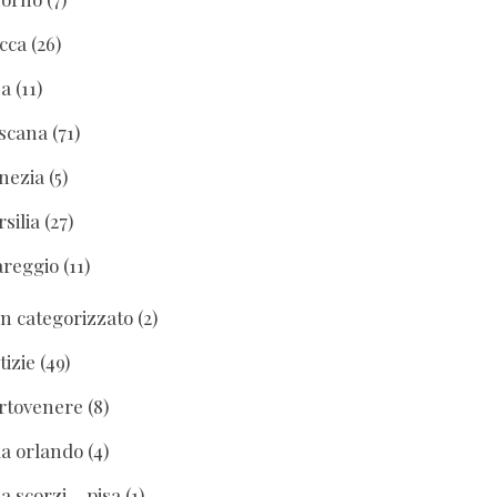
cca
(26)
sa
(11)
scana
(71)
nezia
(5)
rsilia
(27)
areggio
(11)
n categorizzato
(2)
tizie
(49)
rtovenere
(8)
lla orlando
(4)
la scorzi – pisa
(1)