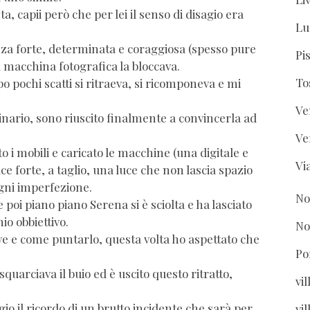
a, capii però che per lei il senso di disagio era
Lu
za forte, determinata e coraggiosa (spesso pure
Pi
a macchina fotografica la bloccava.
To
 pochi scatti si ritraeva, si ricomponeva e mi
Ve
inario, sono riuscito finalmente a convincerla ad
Ve
o i mobili e caricato le macchine (una digitale e
Vi
ce forte, a taglio, una luce che non lascia spazio
gni imperfezione.
No
 e poi piano piano Serena si è sciolta e ha lasciato
io obbiettivo.
No
ve e come puntarlo, questa volta ho aspettato che
Po
squarciava il buio ed è uscito questo ritratto,
vi
 il ricordo di un brutto incidente che sarà per
vil