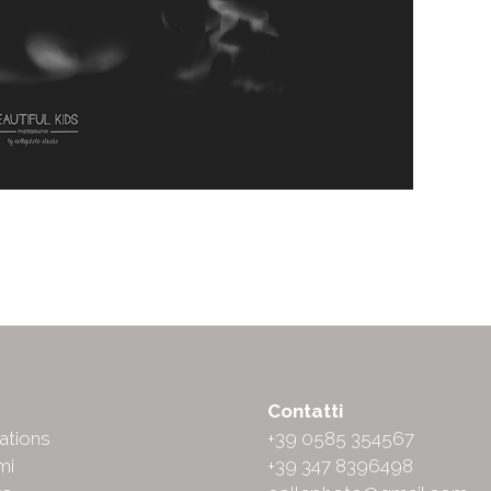
ut
Contatti
ations
+39 0585 354567
mi
+39 347 8396498