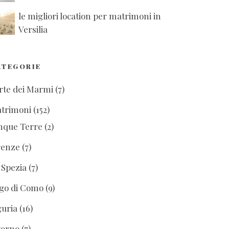
le migliori location per matrimoni in
Versilia
ATEGORIE
rte dei Marmi
(7)
trimoni
(152)
nque Terre
(2)
renze
(7)
 Spezia
(7)
go di Como
(9)
guria
(16)
vorno
(7)