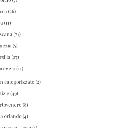
cca
(26)
sa
(11)
scana
(71)
nezia
(5)
rsilia
(27)
areggio
(11)
n categorizzato
(2)
tizie
(49)
rtovenere
(8)
lla orlando
(4)
la scorzi – pisa
(1)