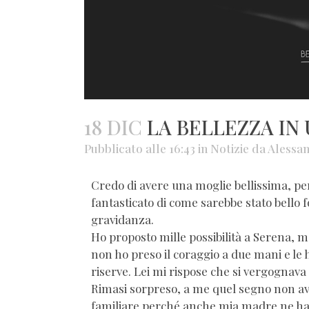
18 DIC
LA BELLEZZA IN
Pubblicato alle 16:43
in
Notizie
da
Alessa
Credo di avere una moglie bellissima, per
fantasticato di come sarebbe stato bello f
gravidanza.
Ho proposto mille possibilità a Serena, 
non ho preso il coraggio a due mani e le
riserve. Lei mi rispose che si vergognava 
Rimasi sorpreso, a me quel segno non ave
familiare perché anche mia madre ne ha 