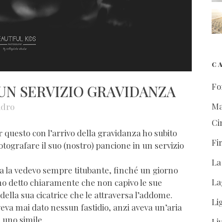
C
Fo
 UN SERVIZIO GRAVIDANZA
Ma
ndro
Ci
 questo con l’arrivo della gravidanza ho subito
Fi
otografare il suo (nostro) pancione in un servizio
La
ma la vedevo sempre titubante, finché un giorno
La
 ho detto chiaramente che non capivo le sue
della sua cicatrice che le attraversa l’addome.
Li
va mai dato nessun fastidio, anzi aveva un’aria
uno simile.
Li