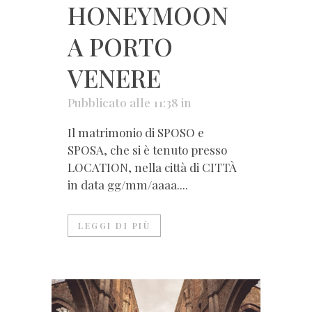
HONEYMOON
A PORTO
VENERE
Pubblicato alle 11:38
in
Il matrimonio di SPOSO e
SPOSA, che si è tenuto presso
LOCATION, nella città di CITTÀ
in data gg/mm/aaaa....
LEGGI DI PIÙ