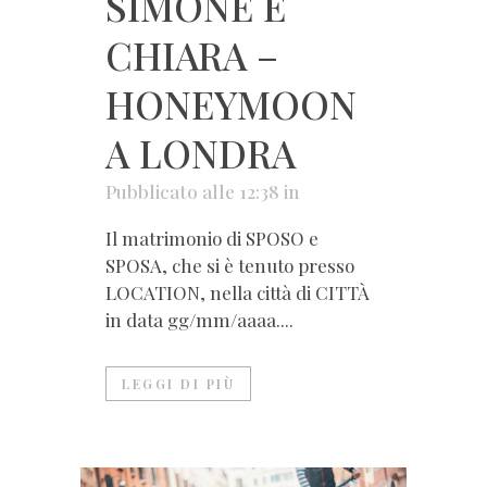
SIMONE E
CHIARA –
HONEYMOON
A LONDRA
Pubblicato alle 12:38
in
Il matrimonio di SPOSO e
SPOSA, che si è tenuto presso
LOCATION, nella città di CITTÀ
in data gg/mm/aaaa....
LEGGI DI PIÙ