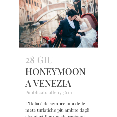
28 GIU
HONEYMOON
A VENEZIA
Pubblicato alle 17:36
in
L’Italia è da sempre una delle
mete turistiche più ambite dagli
stranieri. Per questa ragione i