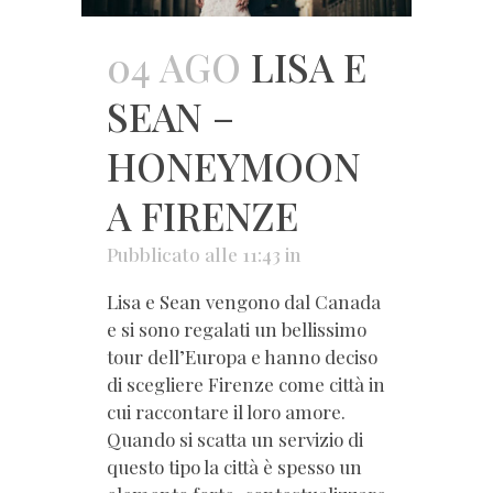
04 AGO
LISA E
SEAN –
HONEYMOON
A FIRENZE
Pubblicato alle 11:43
in
Lisa e Sean vengono dal Canada
e si sono regalati un bellissimo
tour dell’Europa e hanno deciso
di scegliere Firenze come città in
cui raccontare il loro amore.
Quando si scatta un servizio di
questo tipo la città è spesso un