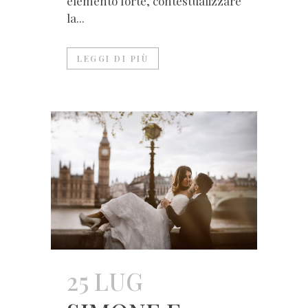
elemento forte, contestualizzare
la...
LEGGI DI PIÙ
25 LUG