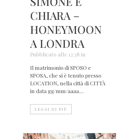
SIMONE E
CHIARA –
HONEYMOON
A LONDRA
Pubblicato alle 12:38
in
Il matrimonio di SPOSO e
SPOSA, che si è tenuto presso
LOCATION, nella città di CITTÀ
in data gg/mm/aaaa....
LEGGI DI PIÙ