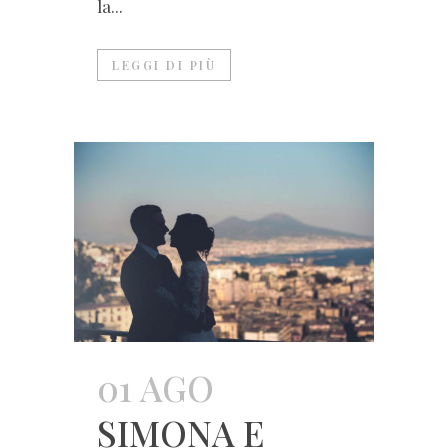
la...
LEGGI DI PIÙ
01 AGO
SIMONA E