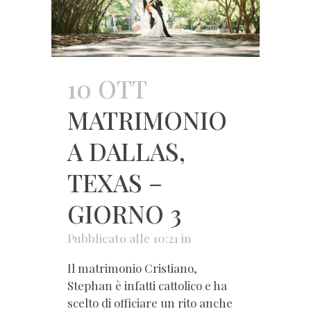
10 OTT
MATRIMONIO
A DALLAS,
TEXAS –
GIORNO 3
Pubblicato alle 10:21
in
Il matrimonio Cristiano,
Stephan è infatti cattolico e ha
scelto di officiare un rito anche