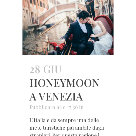
28 GIU
HONEYMOON
A VENEZIA
Pubblicato alle 17:36
in
L’Italia è da sempre una delle
mete turistiche più ambite dagli
stranieri. Per questa ragione i