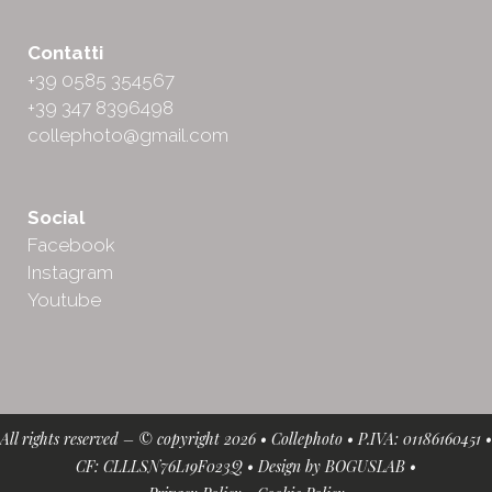
Contatti
+39 0585 354567
+39 347 8396498
collephoto@gmail.com
Social
Facebook
Instagram
Youtube
All rights reserved – © copyright 2026 • Collephoto • P.IVA: 01186160451 •
CF: CLLLSN76L19F023Q • Design by
BOGUSLAB
•