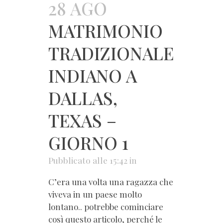
28 AGO
MATRIMONIO
TRADIZIONALE
INDIANO A
DALLAS,
TEXAS –
GIORNO 1
Pubblicato alle 15:42
in
C’era una volta una ragazza che
viveva in un paese molto
lontano.. potrebbe cominciare
così questo articolo, perché le