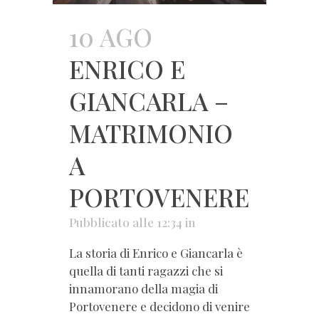
10 AGO
ENRICO E
GIANCARLA –
MATRIMONIO
A
PORTOVENERE
Pubblicato alle 12:34
in
La storia di Enrico e Giancarla è
quella di tanti ragazzi che si
innamorano della magia di
Portovenere e decidono di venire