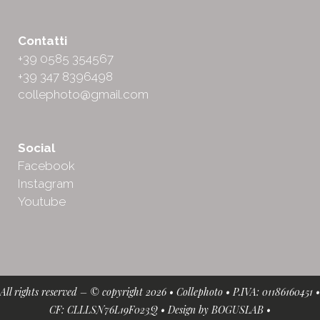
Contatti
+39 0585 354567
+39 347 8396498
collephoto@gmail.com
Social
Facebook
Instagram
Youtube
All rights reserved – © copyright 2026 • Collephoto • P.IVA: 01186160451 •
CF: CLLLSN76L19F023Q • Design by
BOGUSLAB
•