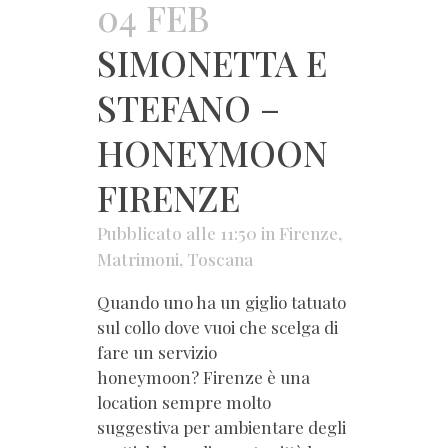
04 FEB
SIMONETTA E
STEFANO –
HONEYMOON
FIRENZE
Pubblicato alle 11:50
in
Firenze
,
Matrimoni
,
Toscana
Quando uno ha un giglio tatuato
sul collo dove vuoi che scelga di
fare un servizio
honeymoon? Firenze è una
location sempre molto
suggestiva per ambientare degli