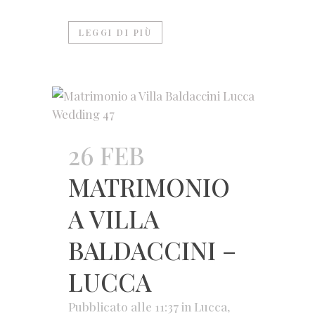
LEGGI DI PIÙ
26 FEB
MATRIMONIO
A VILLA
BALDACCINI –
LUCCA
Pubblicato alle 11:37
in
Lucca
,