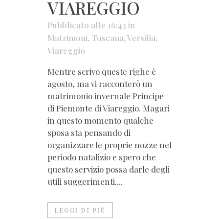
VIAREGGIO
Pubblicato alle 16:43
in
Matrimoni
,
Toscana
,
Versilia
,
Viareggio
Mentre scrivo queste righe è
agosto, ma vi racconterò un
matrimonio invernale Principe
di Piemonte di Viareggio. Magari
in questo momento qualche
sposa sta pensando di
organizzare le proprie nozze nel
periodo natalizio e spero che
questo servizio possa darle degli
utili suggerimenti....
LEGGI DI PIÙ