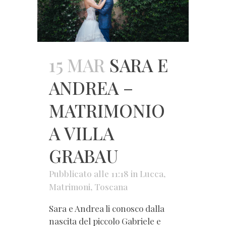
15 MAR
SARA E
ANDREA –
MATRIMONIO
A VILLA
GRABAU
Pubblicato alle 11:18
in
Lucca
,
Matrimoni
,
Toscana
Sara e Andrea li conosco dalla
nascita del piccolo Gabriele e