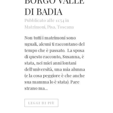
DI BADIA
Pubblicato alle 11:54
in
Matrimoni
,
Pisa
,
Toscana
Non tutti i matrimoni sono
uguali, alcuni ti raccontano del
tempo che è passato. La sposa
di questo racconto, Susanna, è
stata, nei miei anni lontani
dell'università, una mia alunna
(e la cosa peggiore è che anche
sua mamma lo è stata). Pare
strano ma...
LEGGI DI PIÙ