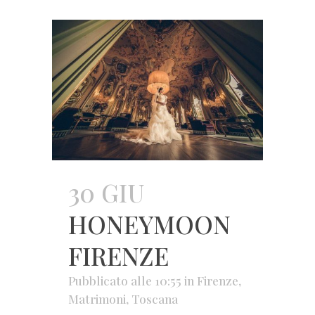
30 GIU
HONEYMOON
FIRENZE
Pubblicato alle 10:55
in
Firenze
,
Matrimoni
,
Toscana