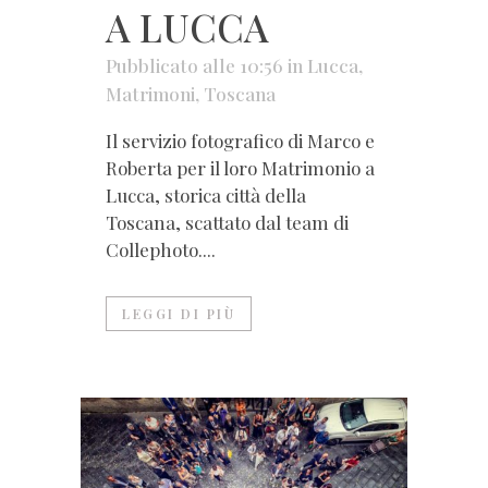
A LUCCA
Pubblicato alle 10:56
in
Lucca
,
Matrimoni
,
Toscana
Il servizio fotografico di Marco e
Roberta per il loro Matrimonio a
Lucca, storica città della
Toscana, scattato dal team di
Collephoto....
LEGGI DI PIÙ