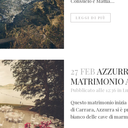
Consuelo e Mattia....
LEGGI DI PIÙ
27 FEB
AZZURR
MATRIMONIO 
Pubblicato alle 12:36
in
Lu
Questo matrimonio inizia
di Carrara, Azzurra si è p
bianco delle cave di marmo