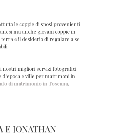
tutto le coppie di sposi provenienti
ilanesi ma anche giovani coppie in
rra e il desiderio di regalare a se
ili.
nostri migliori servizi fotografici
ze d’epoca e ville per matrimoni in
afo di matrimonio in Toscana
.
A E JONATHAN –