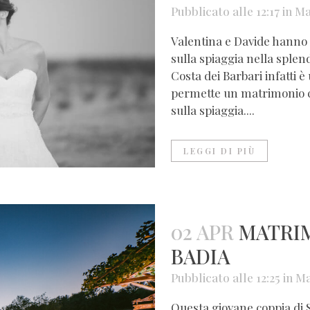
Pubblicato alle 12:17
in
Ma
Valentina e Davide hanno s
sulla spiaggia nella splen
Costa dei Barbari infatti 
permette un matrimonio c
sulla spiaggia....
LEGGI DI PIÙ
02 APR
MATRIM
BADIA
Pubblicato alle 12:25
in
Ma
Questa giovane coppia di S