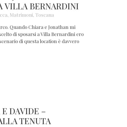
 VILLA BERNARDINI
cca
,
Matrimoni
,
Toscana
 parco. Quando Chiara e Jonathan mi
elto di sposarsi a Villa Bernardini ero
scenario di questa location è davvero
 E DAVIDE –
ALLA TENUTA