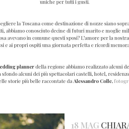
uniche per tutti i gusti.
scegliere la Toscana come destinazione di nozze siano soprat
atti, abbiamo conosciuto decine di futuri marito e moglie m
sa avevano in comune questi sposi? L’amore per la nostra te
ssi e ai propri ospiti una giornata perfetta e ricordi memorab
edding planner
dell
a regione abbiamo realizzato alcuni dei 
 sfondo alcuni dei più spettacolari castelli, hotel, residen
lle storie più belle raccontate da
Alessandro Colle,
fotogr
18 MAG
CHIAR