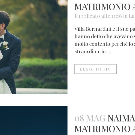
MATRIMONIO A
Pubblicato alle 11:16
in
Lu
Villa Bernardini e il suo
hanno detto che avevano sc
molto contento perché lo 
straordinario....
LEGGI DI PIÙ
08 MAG
NAIMA
MATRIMONIO 