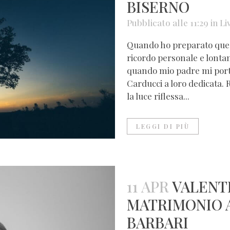
BISERNO
Pubblicato alle 11:29
in
Li
Quando ho preparato ques
ricordo personale e lontano
quando mio padre mi portò 
Carducci a loro dedicata.
la luce riflessa...
LEGGI DI PIÙ
11 APR
VALENTI
MATRIMONIO 
BARBARI