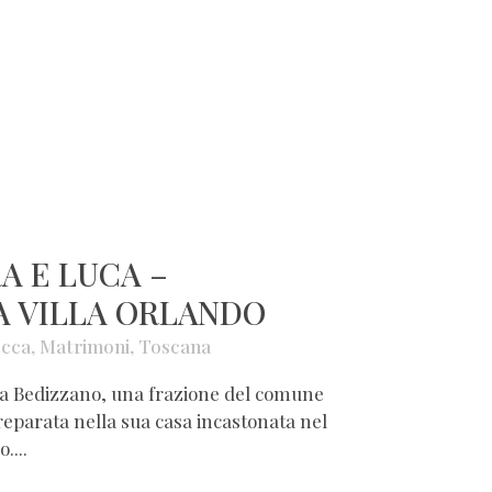
A E LUCA –
A VILLA ORLANDO
cca
,
Matrimoni
,
Toscana
 a Bedizzano, una frazione del comune
reparata nella sua casa incastonata nel
....