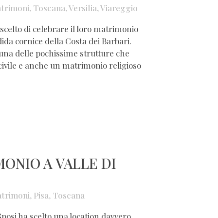
trimoni
,
Toscana
,
Versilia
,
Viareggio
celto di celebrare il loro matrimonio
dida cornice della Costa dei Barbari.
è una delle pochissime strutture che
ivile e anche un matrimonio religioso
ONIO A VALLE DI
trimoni
,
Pisa
,
Toscana
posi ha scelto una location davvero