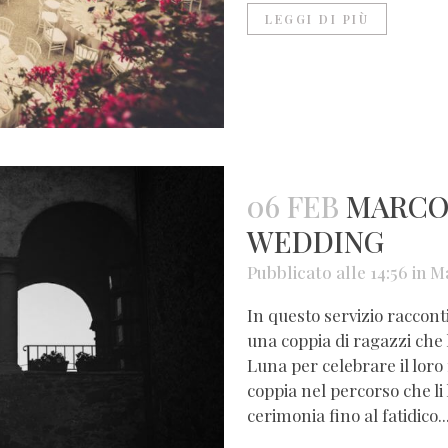
LEGGI DI PIÙ
06 FEB
MARCO 
WEDDING
Pubblicato alle 14:56
in
M
In questo servizio raccon
una coppia di ragazzi che 
Luna per celebrare il lor
coppia nel percorso che li
cerimonia fino al fatidico..