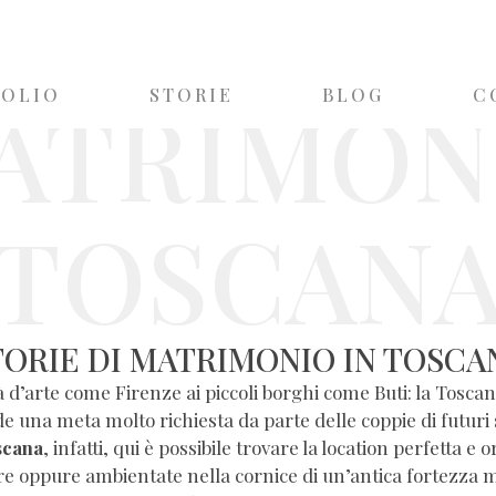
ATRIMON
FOLIO
STORIE
BLOG
C
TOSCAN
TORIE DI MATRIMONIO IN TOSCA
ittà d’arte come Firenze ai piccoli borghi come Buti: la Tosc
ende una meta molto richiesta da parte delle coppie di futur
scana
, infatti, qui è possibile trovare la location perfetta 
mare oppure ambientate nella cornice di un’antica fortezza m