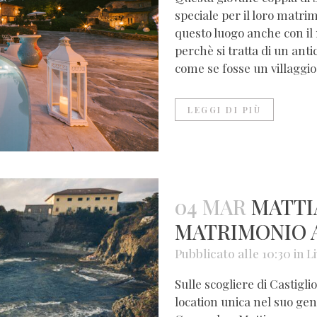
speciale per il loro matri
questo luogo anche con il 
perchè si tratta di un an
come se fosse un villaggio.
LEGGI DI PIÙ
04 MAR
MATTI
MATRIMONIO A
Pubblicato alle 10:30
in
L
Sulle scogliere di Castiglio
location unica nel suo gen