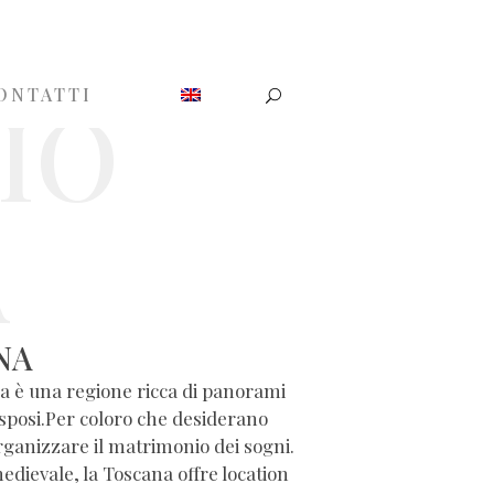
IO
ONTATTI
A
NA
ana è una regione ricca di panorami
i sposi.Per coloro che desiderano
e organizzare il matrimonio dei sogni.
edievale, la Toscana offre location