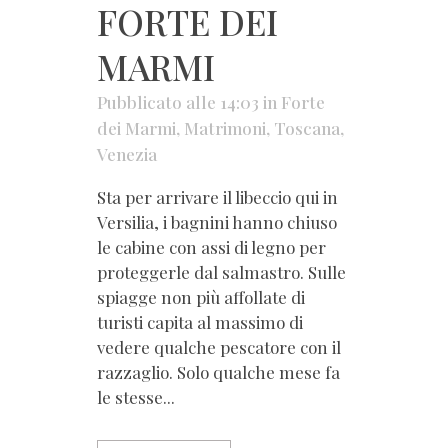
FORTE DEI
MARMI
Pubblicato alle 14:03
in
Forte
dei Marmi
,
Matrimoni
,
Toscana
,
Venezia
Sta per arrivare il libeccio qui in
Versilia, i bagnini hanno chiuso
le cabine con assi di legno per
proteggerle dal salmastro. Sulle
spiagge non più affollate di
turisti capita al massimo di
vedere qualche pescatore con il
razzaglio. Solo qualche mese fa
le stesse...