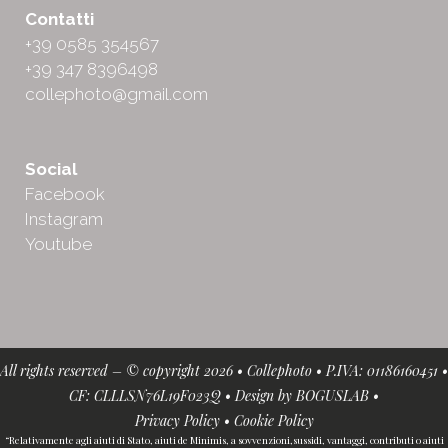
Contatti
+39 0585 354567
+39 347 8396498
collephoto@gmail.com
Social
Facebook
Instagram
Youtube
All rights reserved – © copyright 2026 • Collephoto • P.IVA: 01186160451 •
CF: CLLLSN76L19F023Q • Design by
BOGUSLAB
•
Privacy Policy
•
Cookie Policy
“Relativamente agli aiuti di Stato, aiuti de Minimis, a sovvenzioni,sussidi, vantaggi, contributi o aiuti