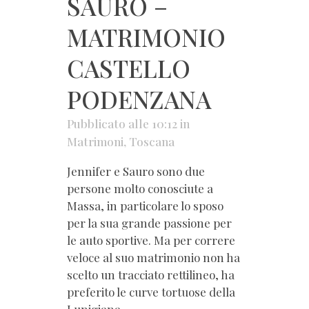
SAURO –
MATRIMONIO
CASTELLO
PODENZANA
Pubblicato alle 10:12
in
Matrimoni
,
Toscana
Jennifer e Sauro sono due
persone molto conosciute a
Massa, in particolare lo sposo
per la sua grande passione per
le auto sportive. Ma per correre
veloce al suo matrimonio non ha
scelto un tracciato rettilineo, ha
preferito le curve tortuose della