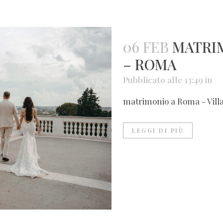
06 FEB
MATRIM
– ROMA
Pubblicato alle 13:49
in
matrimonio a Roma - Villa 
LEGGI DI PIÙ