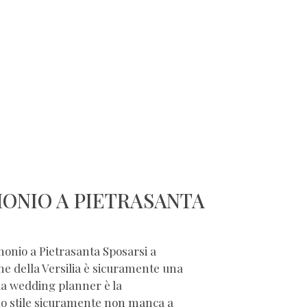
ONIO A PIETRASANTA
monio a Pietrasanta Sposarsi a
ene della Versilia è sicuramente una
 la wedding planner è la
lo stile sicuramente non manca a