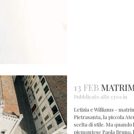
13 FEB
MATRIM
Pubblicato alle 13:01
in
Letizia e Williams - matri
Pietrasanta, la piccola At
scelta di stile. Ma quando
piemontese Paola Bruno, 