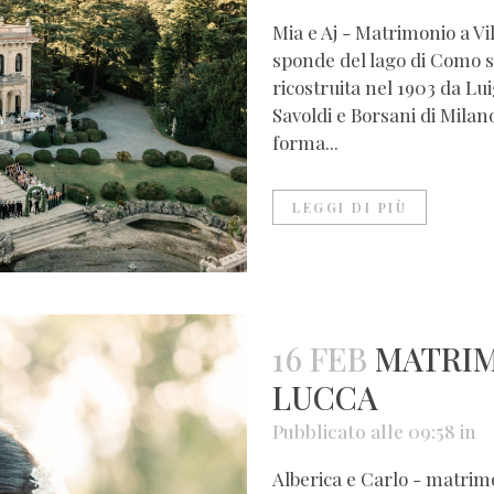
Mia e Aj - Matrimonio a V
sponde del lago di Como so
ricostruita nel 1903 da Lui
Savoldi e Borsani di Milano
forma...
LEGGI DI PIÙ
16 FEB
MATRIM
LUCCA
Pubblicato alle 09:58
in
Alberica e Carlo - matrimon