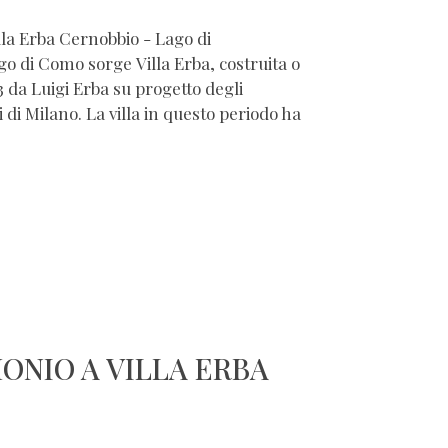
lla Erba Cernobbio - Lago di
o di Como sorge Villa Erba, costruita o
3 da Luigi Erba su progetto degli
i di Milano. La villa in questo periodo ha
ONIO A VILLA ERBA