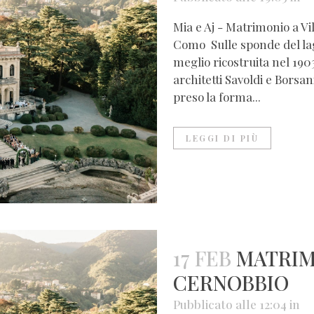
Mia e Aj - Matrimonio a Vi
Como Sulle sponde del lag
meglio ricostruita nel 190
architetti Savoldi e Borsan
preso la forma...
LEGGI DI PIÙ
17 FEB
MATRIM
CERNOBBIO
Pubblicato alle 12:04
in