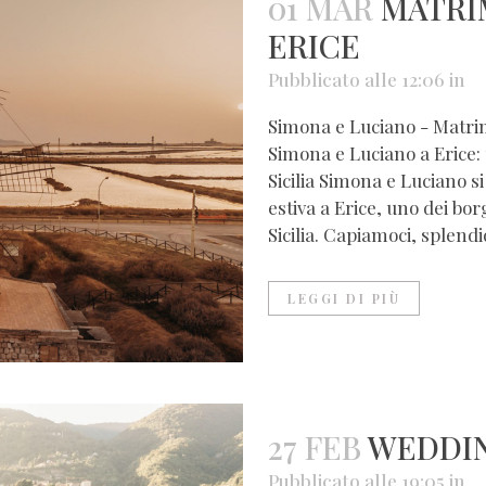
01 MAR
MATRIM
ERICE
Pubblicato alle 12:06
in
Simona e Luciano - Matrimo
Simona e Luciano a Erice
Sicilia Simona e Luciano s
estiva a Erice, uno dei bor
Sicilia. Capiamoci, splendi
LEGGI DI PIÙ
27 FEB
WEDDIN
Pubblicato alle 19:05
in