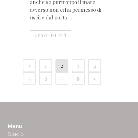
anche se purtroppo il mare
avverso non ci ha permesso di
uscire dal porto....
LEGGI DI PIÙ
1
2
3
4
5
6
7
8
Menu
Studio