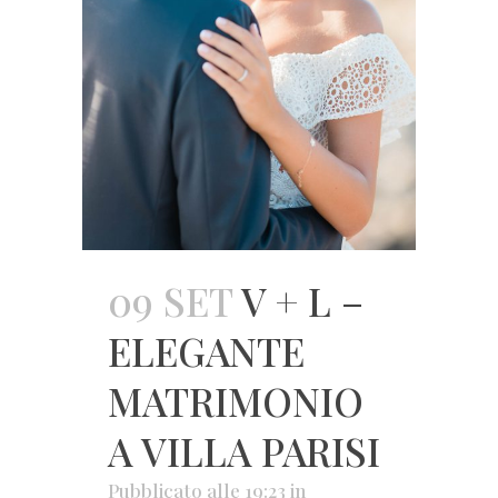
09 SET
V + L –
ELEGANTE
MATRIMONIO
A VILLA PARISI
Pubblicato alle 19:23
in