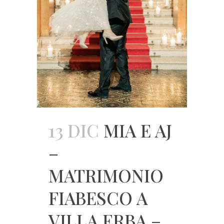
13 DIC
MIA E AJ
–
MATRIMONIO
FIABESCO A
VILLA ERBA –