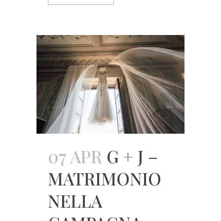
07 APR
G + J –
MATRIMONIO
NELLA