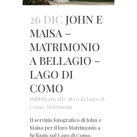
26 DIC
JOHN E
MAISA –
MATRIMONIO
A BELLAGIO –
LAGO DI
COMO
Pubblicato alle 18:05
in
Lago di
Como
,
Matrimoni
Il servizio fotografico di John e
Maisa per il loro Matrimonio a
Bellagio sul Lago di Como,