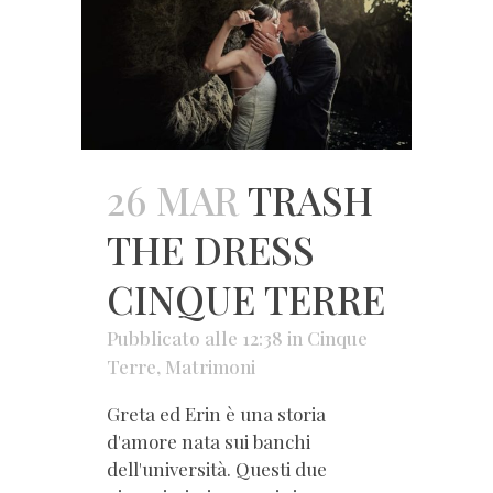
26 MAR
TRASH
THE DRESS
CINQUE TERRE
Pubblicato alle 12:38
in
Cinque
Terre
,
Matrimoni
Greta ed Erin è una storia
d'amore nata sui banchi
dell'università. Questi due