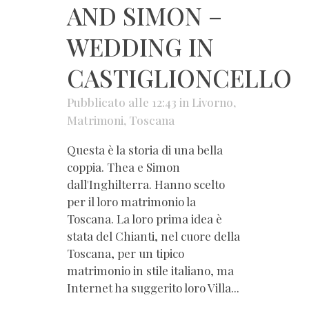
AND SIMON –
WEDDING IN
CASTIGLIONCELLO
Pubblicato alle 12:43
in
Livorno
,
Matrimoni
,
Toscana
Questa è la storia di una bella
coppia. Thea e Simon
dall'Inghilterra. Hanno scelto
per il loro matrimonio la
Toscana. La loro prima idea è
stata del Chianti, nel cuore della
Toscana, per un tipico
matrimonio in stile italiano, ma
Internet ha suggerito loro Villa...