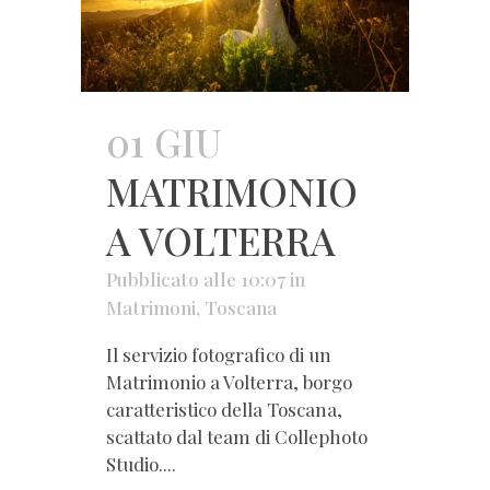
01 GIU
MATRIMONIO
A VOLTERRA
Pubblicato alle 10:07
in
Matrimoni
,
Toscana
Il servizio fotografico di un
Matrimonio a Volterra, borgo
caratteristico della Toscana,
scattato dal team di Collephoto
Studio....