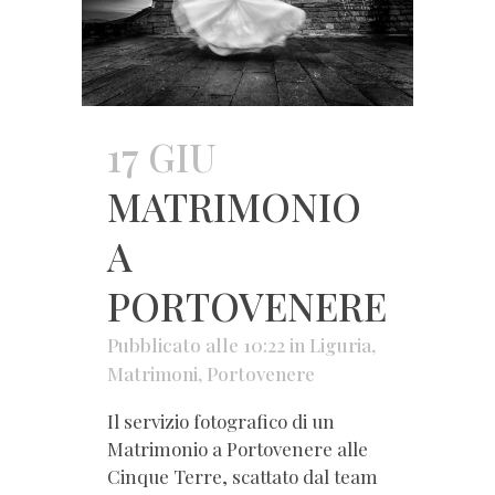
17 GIU
MATRIMONIO
A
PORTOVENERE
Pubblicato alle 10:22
in
Liguria
,
Matrimoni
,
Portovenere
Il servizio fotografico di un
Matrimonio a Portovenere alle
Cinque Terre, scattato dal team