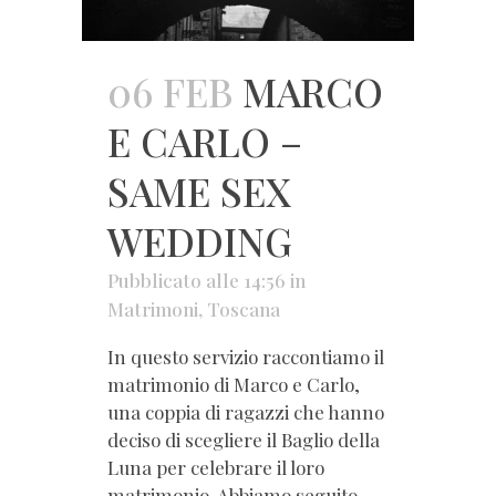
06 FEB
MARCO
E CARLO –
SAME SEX
WEDDING
Pubblicato alle 14:56
in
Matrimoni
,
Toscana
In questo servizio raccontiamo il
matrimonio di Marco e Carlo,
una coppia di ragazzi che hanno
deciso di scegliere il Baglio della
Luna per celebrare il loro
matrimonio. Abbiamo seguito