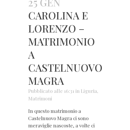
25 GEN
CAROLINA E
LORENZO –
MATRIMONIO
A
CASTELNUOVO
MAGRA
Pubblicato alle 16:31
in
Liguria
,
Matrimoni
In questo matrimonio a
Castelnuovo Magra ci sono
meraviglie nascoste, a volte ci