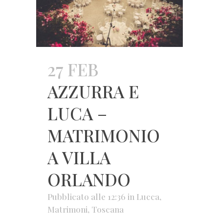
27 FEB
AZZURRA E
LUCA –
MATRIMONIO
A VILLA
ORLANDO
Pubblicato alle 12:36
in
Lucca
,
Matrimoni
,
Toscana