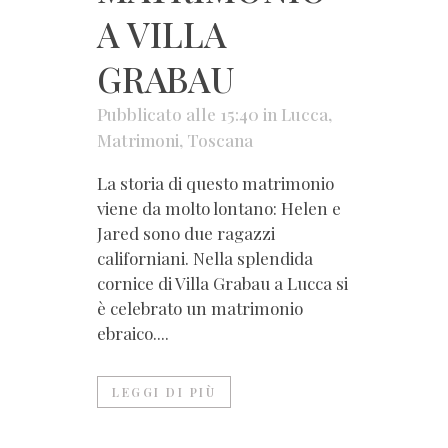
A VILLA
GRABAU
Pubblicato alle 15:40
in
Lucca
,
Matrimoni
,
Toscana
La storia di questo matrimonio
viene da molto lontano: Helen e
Jared sono due ragazzi
californiani. Nella splendida
cornice di Villa Grabau a Lucca si
è celebrato un matrimonio
ebraico....
LEGGI DI PIÙ