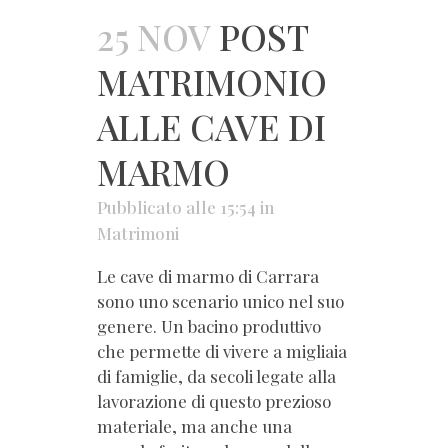
25 NOV
POST
MATRIMONIO
ALLE CAVE DI
MARMO
Pubblicato alle 15:54
in
Matrimoni
Le cave di marmo di Carrara
sono uno scenario unico nel suo
genere. Un bacino produttivo
che permette di vivere a migliaia
di famiglie, da secoli legate alla
lavorazione di questo prezioso
materiale, ma anche una