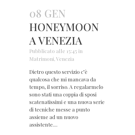
08 GEN
HONEYMOON
A VENEZIA
Pubblicato alle 15:45
in
Matrimoni
,
Venezia
Dietro questo servizio c’è
qualcosa che mi mancava da
tempo, il sorriso. A regalarmelo
sono stati una coppia di sposi
scatenatissimi e una nuova serie
di tecniche messe a punto
assieme ad un nuovo
assistente....