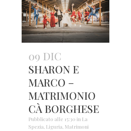
09 DIC
SHARON E
MARCO –
MATRIMONIO
CÀ BORGHESE
Pubblicato alle 15:30
in
La
Spezia
,
Liguria
,
Matrimoni