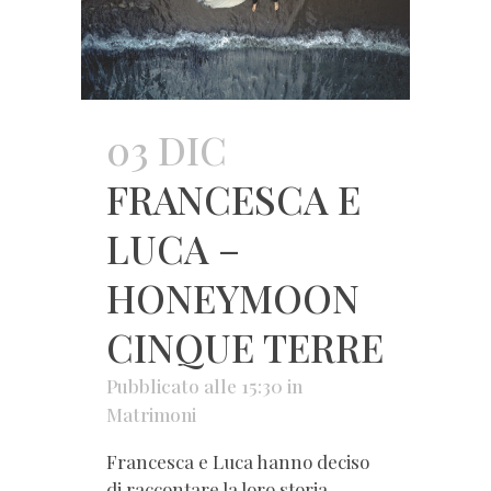
03 DIC
FRANCESCA E
LUCA –
HONEYMOON
CINQUE TERRE
Pubblicato alle 15:30
in
Matrimoni
Francesca e Luca hanno deciso
di raccontare la loro storia