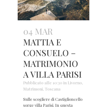
04 MAR
MATTIA E
CONSUELO –
MATRIMONIO
A VILLA PARISI
Pubblicato alle 10:30
in
Livorno
,
Matrimoni
,
Toscana
Sulle scogliere di Castiglioncello
sorge villa Parisi. In questa