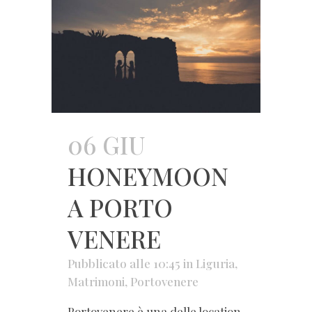
06 GIU
HONEYMOON
A PORTO
VENERE
Pubblicato alle 10:45
in
Liguria
,
Matrimoni
,
Portovenere
Portovenere è una delle location