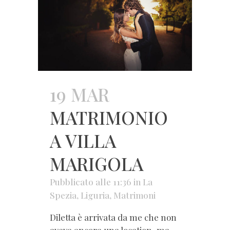
19 MAR
MATRIMONIO
A VILLA
MARIGOLA
Pubblicato alle 11:36
in
La
Spezia
,
Liguria
,
Matrimoni
Diletta è arrivata da me che non