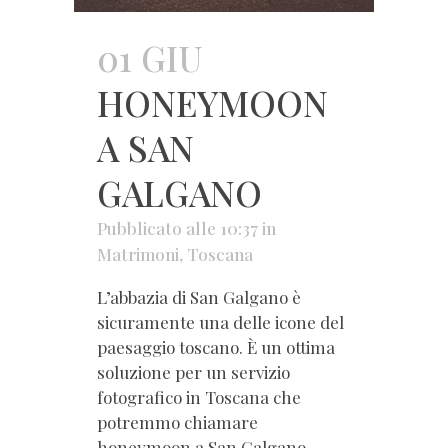
01 GIU
HONEYMOON
A SAN
GALGANO
Pubblicato alle 10:37
in
Matrimoni
,
Toscana
L’abbazia di San Galgano è
sicuramente una delle icone del
paesaggio toscano. È un ottima
soluzione per un servizio
fotografico in Toscana che
potremmo chiamare
honeymoon a San Galgano....