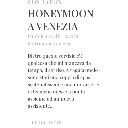
08 GEN
HONEYMOON
A VENEZIA
Pubblicato alle 15:45
in
Matrimoni
,
Venezia
Dietro questo servizio c’è
qualcosa che mi mancava da
tempo, il sorriso. A regalarmelo
sono stati una coppia di sposi
scatenatissimi e una nuova serie
di tecniche messe a punto
assieme ad un nuovo
assistente....
LEGGI DI PIÙ