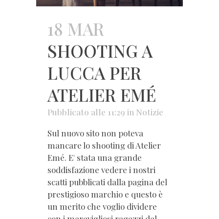
18 MAR
SHOOTING A
LUCCA PER
ATELIER EMÉ
Pubblicato alle 11:29
in
Notizie
Sul nuovo sito non poteva
mancare lo shooting di Atelier
Emé. E' stata una grande
soddisfazione vedere i nostri
scatti pubblicati dalla pagina del
prestigioso marchio e questo è
un merito che voglio dividere
con i meravigliosi ragazzi del