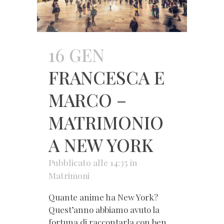
16 GEN
FRANCESCA E
MARCO –
MATRIMONIO
A NEW YORK
Pubblicato alle 14:35
in
Matrimoni
Quante anime ha New York?
Quest’anno abbiamo avuto la
fortuna di raccontarla con ben