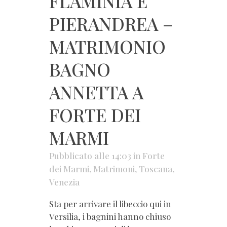
FLAMINIA E
PIERANDREA –
MATRIMONIO
BAGNO
ANNETTA A
FORTE DEI
MARMI
Pubblicato alle 14:03
in
Forte
dei Marmi
,
Matrimoni
,
Toscana
,
Venezia
Sta per arrivare il libeccio qui in
Versilia, i bagnini hanno chiuso