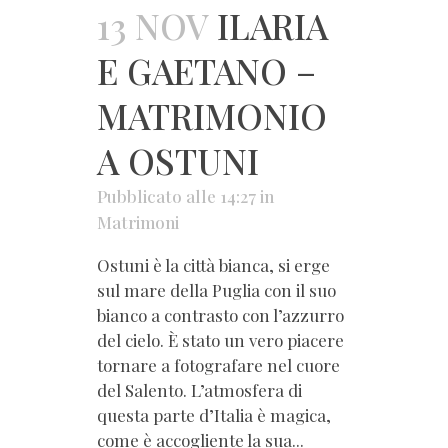
13 NOV
ILARIA
E GAETANO –
MATRIMONIO
A OSTUNI
Pubblicato alle 14:27
in
Matrimoni
Ostuni è la città bianca, si erge
sul mare della Puglia con il suo
bianco a contrasto con l’azzurro
del cielo. È stato un vero piacere
tornare a fotografare nel cuore
del Salento. L’atmosfera di
questa parte d’Italia è magica,
come è accogliente la sua...