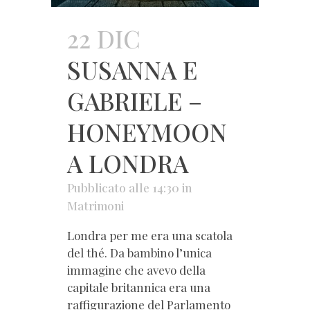
22 DIC
SUSANNA E
GABRIELE –
HONEYMOON
A LONDRA
Pubblicato alle 14:30
in
Matrimoni
Londra per me era una scatola
del thé. Da bambino l’unica
immagine che avevo della
capitale britannica era una
raffigurazione del Parlamento