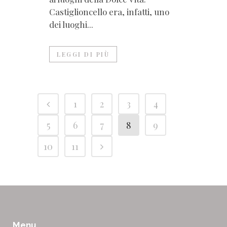
Castiglioncello era, infatti, uno
dei luoghi...
LEGGI DI PIÙ
1
2
3
4
5
6
7
8
9
10
11
Menu