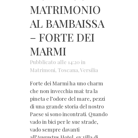
MATRIMONIO
AL BAMBAISSA
– FORTE DEI
MARMI
Pubblicato alle 14:20
in
Matrimoni
,
Toscana
,
Versilia
Forte dei Marmi ha uno charm
che non invecchia mai: tra la
pineta e l’odore del mare, pezzi
di una grande storia del nostro
Paese si sono incontrati. Quando
vado in bici per le sue strade,
vado sempre davanti
all’Augustus Hotel, ex villa di