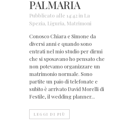
PALMARIA
Pubblicato alle 14:42
in
La
Spezia
,
Liguria
,
Matrimoni
Conosco Chiara e Simone da
diversi anni e quando sono
entrati nel mio studio per dirmi
che si sposavano ho pensato che
non potevamo organizzare un
matrimonio normale. Sono
partite un paio di telefonate e
subito è arrivato David Morelli di
Festile, il wedding planner...
LEGGI DI PIÙ