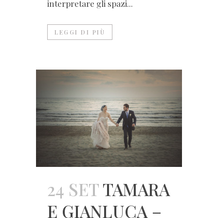
interpretare gli spazi...
LEGGI DI PIÙ
24 SET
TAMARA
E GIANLUCA –