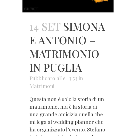
14 SET
SIMONA
E ANTONIO –
MATRIMONIO
IN PUGLIA
Pubblicato alle 13:53
in
Matrimoni
Questa non è solo la storia di un
matrimonio, ma è la storia di
una grande amicizia quella che
mi lega al wedding planner che
ha organizzato l’evento. Stefano