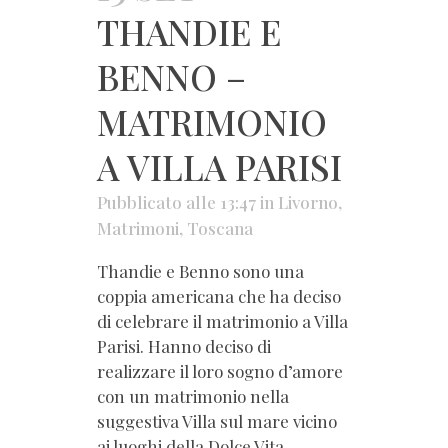
THANDIE E
BENNO –
MATRIMONIO
A VILLA PARISI
Pubblicato alle 13:47
in
Livorno
,
Matrimoni
,
Toscana
Thandie e Benno sono una
coppia americana che ha deciso
di celebrare il matrimonio a Villa
Parisi. Hanno deciso di
realizzare il loro sogno d’amore
con un matrimonio nella
suggestiva Villa sul mare vicino
ai luoghi della Dolce Vita.