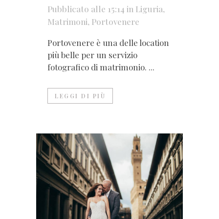
Pubblicato alle 15:14
in
Liguria
,
Matrimoni
,
Portovenere
Portovenere è una delle location
più belle per un servizio
fotografico di matrimonio. ...
LEGGI DI PIÙ