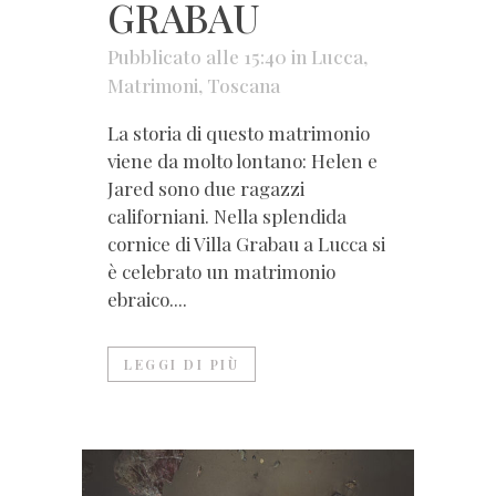
GRABAU
Pubblicato alle 15:40
in
Lucca
,
Matrimoni
,
Toscana
La storia di questo matrimonio
viene da molto lontano: Helen e
Jared sono due ragazzi
californiani. Nella splendida
cornice di Villa Grabau a Lucca si
è celebrato un matrimonio
ebraico....
LEGGI DI PIÙ