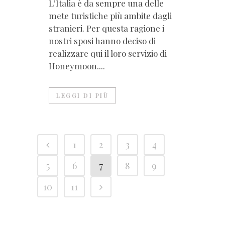
L’Italia è da sempre una delle
mete turistiche più ambite dagli
stranieri. Per questa ragione i
nostri sposi hanno deciso di
realizzare qui il loro servizio di
Honeymoon....
LEGGI DI PIÙ
1
2
3
4
5
6
7
8
9
10
11