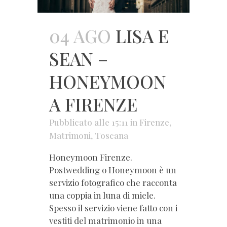
04 AGO
LISA E
SEAN –
HONEYMOON
A FIRENZE
Pubblicato alle 15:11
in
Firenze
,
Matrimoni
,
Toscana
Honeymoon Firenze.
Postwedding o Honeymoon è un
servizio fotografico che racconta
una coppia in luna di miele.
Spesso il servizio viene fatto con i
vestiti del matrimonio in una