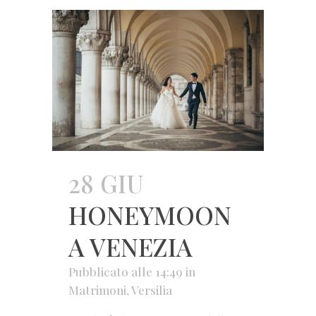
28 GIU
HONEYMOON
A VENEZIA
Pubblicato alle 14:49
in
Matrimoni
,
Versilia