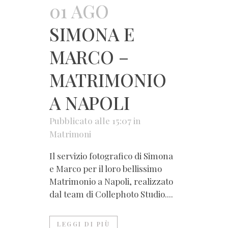
01 AGO
SIMONA E
MARCO –
MATRIMONIO
A NAPOLI
Pubblicato alle 15:07
in
Matrimoni
Il servizio fotografico di Simona
e Marco per il loro bellissimo
Matrimonio a Napoli, realizzato
dal team di Collephoto Studio....
LEGGI DI PIÙ