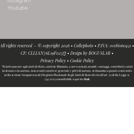
Instagram
Youtube
All rights reserved – © copyright 2026 • Collephoto • P.IVA: 01186160451 •
CF: CLLLSN76L19F023Q • Design by
BOGUSLAB
•
Privacy Policy
•
Cookie Policy
“Relativamente agli aiuti di Stato, aiuti de Minimis, a sovvenzioni,sussidi, vantaggi, contributi o aiuti
in denaro o in natura, non avanti carattere generale e privi di natura, si rimanda a quanto contenuto
nella sezione trasparenza del Registro Nazionale degli Aiuti di Stato di cui all’art. 52 della Legge n.
234/2012 consultabile a questo
link